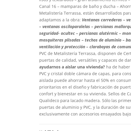
Canal 16 – mamparas de baño y ducha – Ahorr
Metalistería Terrassa, están desarrollados par
adaptamos a la obra:
Ventanas correderas – ve
– ventanas osciloparalelas – persianas mallorqu
seguridad- ocultec – persianas alutérmic – mon
mosquiteras plisadas – techos de aluminio – bar
ventilación y protección – claraboyas de comun
PVC de Metalistería Terrassa, disponen de Cer
puertas de calidad, versátiles y capaces de dar
ayudarnos a aislar una vivienda?
ha de haber 
PVC y cristal doble cámara de capas, para con
aislada puede ahorrar hasta el 50% en consumo
prioritarios en el diseño y fabricación de pu
confort y bienestar en su vivienda. Sellos de 
Qualideco para lacado madera. Sólo las prime
puertas de aluminio y PVC, y la duración de su
exclusivamente con accesorios ensayados baj