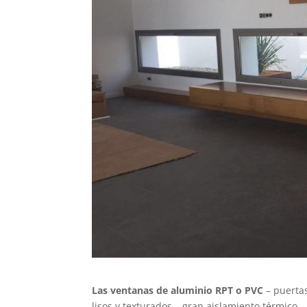
Las ventanas de aluminio RPT o PVC
– puertas
lisos y texturados – gran aislamiento térmico 