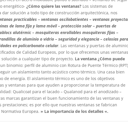
o energético-
¿Cómo quiere las ventanas?
Los sistemas de
a dar solución a todo tipo de construcción arquitectónica, nos
ntanas practicables – ventanas oscilobatientes – ventanas proyecta
inas de lama fija y lama móvil – protección solar – puertas de
oblocs alutérmic – mosquiteras enrollables mosquiteras fijas –
andillas de aluminio o vidrio – seguridad y elegancia – celosías par
idades en policarbonato celular
. Las ventanas y puertas de aluminio
tificados de Calidad Europeos, por lo que ofrecemos unas ventanas
 solución a cualquier tipo de proyecto.
La ventana
¿Cómo puede
un binomio: perfil de aluminio con Rotura de Puente Térmico (RPT)
seguir un aislamiento tanto acústico como térmico. Una casa bien
 de energía. El aislamiento térmico es uno de los objetivos
ertas y ventanas para que ayuden a proporcionar la temperatura de
Calidad: Qualicoat para el lacado – Qualanod para el anodizado –
ras marcas garantizan el buen funcionamiento de las ventanas y
s prestaciones; es por ello que nuestras ventanas se fabrican
o Normativa Europea.
» La importancia de los detalles «.