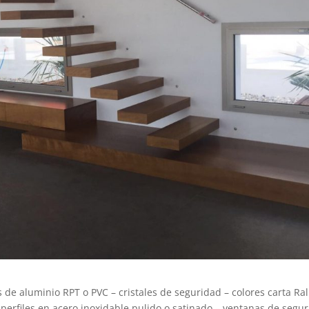
 de aluminio RPT o PVC – cristales de seguridad – colores carta Ral
– perfiles en acero inoxidable pulido o satinado – ventanas de segu